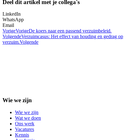
Deel dit artikel met je collega's
LinkedIn
WhatsApp
Email
Vorige
Vorige
De koers naar een passend verzuimbeleid.
Volgende
Verzuimcasus: Het effect van houding en gedrag op
verzuim.
Volgende
Wie we zijn
Wie we zijn
Wat we doen
Ons werk
Vacatures
Kennis