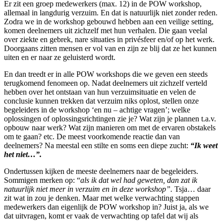
Er zit een groep medewerkers (max. 12) in de POW workshop,
allemaal in langdurig verzuim. En dat is natuurlijk niet zonder reden.
Zodra we in de workshop gebouwd hebben aan een veilige setting,
komen deelnemers uit zichzelf met hun verhalen. Die gaan veelal
over ziekte en gebrek, nare situaties in privésfeer en/of op het werk.
Doorgaans zitten mensen er vol van en zijn ze blij dat ze het kunnen
uiten en er naar ze geluisterd wordt.
En dan treedt er in alle POW workshops die we geven een steeds
terugkomend fenomeen op. Nadat deelnemers uit zichzelf verteld
hebben over het ontstaan van hun verzuimsituatie en velen de
conclusie kunnen trekken dat verzuim niks oplost, stellen onze
begeleiders in de workshop ‘en nu – achtige vragen’; welke
oplossingen of oplossingsrichtingen zie je? Wat zijn je plannen t.a.v.
opbouw naar werk? Wat zijn manieren om met de ervaren obstakels
om te gaan? etc. De meest voorkomende reactie dan van
deelnemers? Na meestal een stilte en soms een diepe zucht:
“Ik weet
het niet…”.
Ondertussen kijken de meeste deelnemers naar de begeleiders.
Sommigen merken op: “
als ik dat wel had geweten, dan zat ik
natuurlijk niet meer in verzuim en in deze workshop”.
Tsja… daar
zit wat in zou je denken. Maar met welke verwachting stappen
medewerkers dan eigenlijk de POW workshop in? Juist ja, als we
dat uitvragen, komt er vaak de verwachting op tafel dat wij als