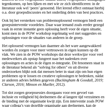
tegenkomen, op hen lijken en met wie ze zich identificeren: in de
literatuur ook wel ‘peers’ genoemd. Het lerend effect ontstaat hierbij
o.a. door groepsdiscussies en het onderling delen van best practices.
Ook bij het versterken van probleemoplossend vermogen biedt een
groepsinterventie voordelen. Daar waar iemand zoals eerder gezegd
vaak in eerste instantie geen oplossing heeft voor de eigen situatie,
komt men in de POW workshop regelmatig wel met suggesties en
oplossingen voor de situaties van anderen in de groep.
Het oplossend vermogen kan daarmee als het ware aangewakkerd
worden én zorgen voor meer vertrouwen in eigen kunnen op dit
vlak. We zien in de POW workshops dat deze werkwijze voor veel
medewerkers als opstap fungeert naar het nadenken over
oplossingen en acties in de éigen re-integratie. Dit fenomeen staat in
de literatuur bekend als “solving for others” en uit diverse
onderzoeken blijkt ook dat mensen beter in staat zijn om hun eigen
problemen op te lossen en creatieve oplossingen te bedenken, nádat
ze anderen advies hebben gegeven
(Buckingham & Goodall, 2019;
Clarson, 2016; Minson en Mueller, 2012).
Tot slot zorgen groepssessies doorgaans voor een gevoel van
inclusie en veiligheid bij deelnemers die al langere tijd verzuimen en
de binding met de organisatie kwijt zijn. Een interventie zoals POW
waar collega’s van dezelfde organisatie aan deelnemen, kan de