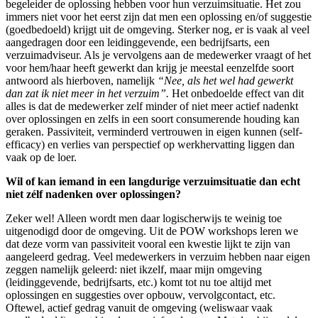
begeleider de oplossing hebben voor hun verzuimsituatie. Het zou
immers niet voor het eerst zijn dat men een oplossing en/of suggestie
(goedbedoeld) krijgt uit de omgeving. Sterker nog, er is vaak al veel
aangedragen door een leidinggevende, een bedrijfsarts, een
verzuimadviseur. Als je vervolgens aan de medewerker vraagt of het
voor hem/haar heeft gewerkt dan krijg je meestal eenzelfde soort
antwoord als hierboven, namelijk
“Nee, als het wel had gewerkt
dan zat ik niet meer in het verzuim”.
Het onbedoelde effect van dit
alles is dat de medewerker zelf minder of niet meer actief nadenkt
over oplossingen en zelfs in een soort consumerende houding kan
geraken. Passiviteit, verminderd vertrouwen in eigen kunnen (self-
efficacy) en verlies van perspectief op werkhervatting liggen dan
vaak op de loer.
Wil of kan iemand in een langdurige verzuimsituatie dan echt
niet zélf nadenken over oplossingen?
Zeker wel! Alleen wordt men daar logischerwijs te weinig toe
uitgenodigd door de omgeving. Uit de POW workshops leren we
dat deze vorm van passiviteit vooral een kwestie lijkt te zijn van
aangeleerd gedrag. Veel medewerkers in verzuim hebben naar eigen
zeggen namelijk geleerd: niet ikzelf, maar mijn omgeving
(leidinggevende, bedrijfsarts, etc.) komt tot nu toe altijd met
oplossingen en suggesties over opbouw, vervolgcontact, etc.
Oftewel, actief gedrag vanuit de omgeving (weliswaar vaak