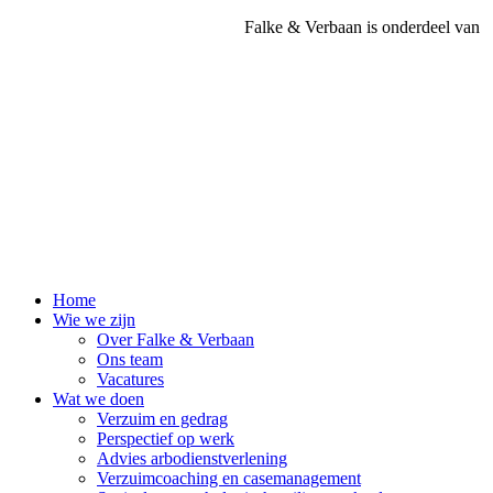
Ga
Falke & Verbaan is onderdeel van
naar
de
inhoud
Home
Wie we zijn
Over Falke & Verbaan
Ons team
Vacatures
Wat we doen
Verzuim en gedrag
Perspectief op werk
Advies arbodienstverlening
Verzuimcoaching en casemanagement