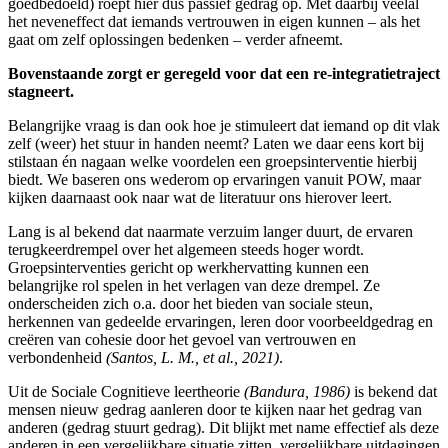
goedbedoeld) roept hier dus passief gedrag op. Met daarbij veelal
het neveneffect dat iemands vertrouwen in eigen kunnen – als het
gaat om zelf oplossingen bedenken – verder afneemt.
Bovenstaande zorgt er geregeld voor dat een re-int egratietraject
stagneert.
Belangrijke vraag is dan ook hoe je stimuleert dat iemand op dit vlak
zelf (weer) het stuur in handen neemt? Laten we daar eens kort bij
stilstaan én nagaan welke voordelen een groepsinterventie hierbij
biedt. We baseren ons wederom op ervaringen vanuit POW, maar
kijken daarnaast ook naar wat de literatuur ons hierover leert.
Lang is al bekend dat naarmate verzuim langer duurt, de ervaren
terugkeerdrempel over het algemeen steeds hoger wordt.
Groepsinterventies gericht op werkhervatting kunnen een
belangrijke rol spelen in het verlagen van deze drempel. Ze
onderscheiden zich o.a. door het bieden van sociale steun,
herkennen van gedeelde ervaringen, leren door voorbeeldgedrag en
creëren van cohesie door het gevoel van vertrouwen en
verbondenheid
(Santos, L. M., et al., 2021)
.
Uit de Sociale Cognitieve leertheorie
(Bandura, 1986)
is bekend dat
mensen nieuw gedrag aanleren door te kijken naar het gedrag van
anderen (gedrag stuurt gedrag). Dit blijkt met name effectief als deze
anderen in een vergelijkbare situatie zitten, vergelijkbare uitdagingen