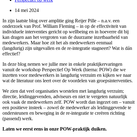
14 mei 2024
In zijn laatste blog over amplitie ging Reijer Pille – n.a.v. een
onderzoek van Prof. William Fleming – in op de effectiviteit van
individuele interventies gericht op wellbeing en in hoeverre dit bij
kan dragen aan het vergroten van de duurzame inzetbaarheid van
medewerkers. Maar hoe zit het als medewerkers eenmaal
(langdurig) zijn uitgevallen en de re-integratie stagneert? Wat is dán
effectief?
In deze blog nemen we jullie mee in enkele praktijkervaringen
vanuit de workshop Perspectief Op Werk (hierna: POW) die we
inzetten voor medewerkers in langdurig verzuim en kijken we naar
wat de literatuur ons leert over de voordelen van groepsinterventies.
We zien dat veel organisaties worstelen met langdurig verzuim;
directie, leidinggevenden, adviseurs en niet te vergeten natuurlijk
ook vaak de medewerkers zelf. POW wordt dan ingezet om – vanuit
een positieve insteek – zowel de medewerker als leidinggevende te
ondersteunen en beweging in de re-integratie te creëren richting
(passend) werk.
Laten we eerst eens in onze POW-praktijk duiken.