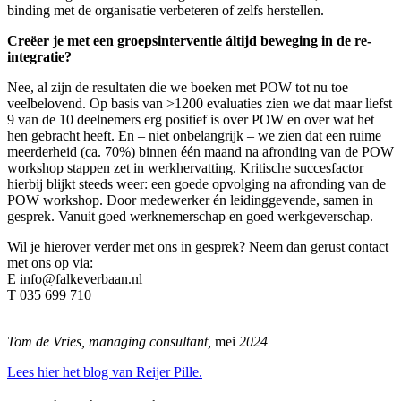
binding met de organisatie verbeteren of zelfs herstellen.
Creëer je met een groepsinterventie áltijd beweging in de re-
integratie?
Nee, al zijn de resultaten die we boeken met POW tot nu toe
veelbelovend. Op basis van >1200 evaluaties zien we dat maar liefst
9 van de 10 deelnemers erg positief is over POW en over wat het
hen gebracht heeft. En – niet onbelangrijk – we zien dat een ruime
meerderheid (ca. 70%) binnen één maand na afronding van de POW
workshop stappen zet in werkhervatting. Kritische succesfactor
hierbij blijkt steeds weer: een goede opvolging na afronding van de
POW workshop. Door medewerker én leidinggevende, samen in
gesprek. Vanuit goed werknemerschap en goed werkgeverschap.
Wil je hierover verder met ons in gesprek? Neem dan gerust contact
met ons op via:
E info@falkeverbaan.nl
T 035 699 710
Tom de Vries, managing consultant,
mei
2024
Lees hier het blog van Reijer Pille.